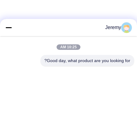
مراقبة
الجودة
Jeremy
اتصل
بنا
10:25 AM
No more things
Good day, what product are you looking for?
BLOG
فئات شعبية
جميع
اطلب
اقتباس
الجسيمات مجلس خط
خط إنتاج OSB
الانتاج
خريطة
خط إنتاج يمول
مشاريع هندسة الورق
الموقع