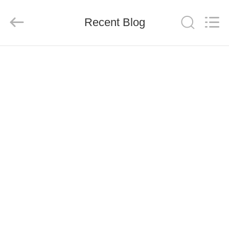
SUZHOU
CMT
ENGINEERING
Recent Blog
CO.,
LTD..
All
Rights
Reserved.
مسكن
منتجات
معلومات
عنا
جولة
في
المعمل