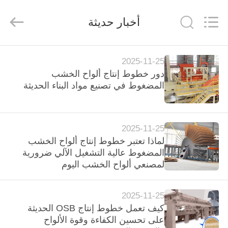
SUZHOU
CMT
ENGINEERING
أخبار حديثة
CO.,
LTD..
All
Rights
Reserved.
مسكن
2025-11-25
دور خطوط إنتاج ألواح الخشب
منتجات
المضغوط في تصنيع مواد البناء الحديثة
معلومات
2025-11-25
عنا
لماذا تعتبر خطوط إنتاج ألواح الخشب
المضغوط عالية التشغيل الآلي ضرورية
لمصنعي ألواح الخشب اليوم
جولة
في
2025-11-25
المعمل
كيف تعمل خطوط إنتاج OSB الحديثة
على تحسين الكفاءة وقوة الألواح