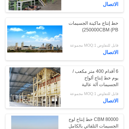
مراقبة
الاتصال
الجودة
خط إنتاج ماكينة الجسيمات
250000CBM (PB)
اتصل
بنا
قابل للتفاوض MOQ:1 مجموعة
الاتصال
اطلب
اقتباس
6 أقدام 400 متر مكعب /
يوم خط إنتاج ألواح
الجسيمات آلة عالية
خريطة
الإنتاجية
قابل للتفاوض MOQ:1 مجموعة
الموقع
الاتصال
PRIVACY
80000 CBM خط إنتاج لوح
POLICY
الجسيمات التلقائي بالكامل