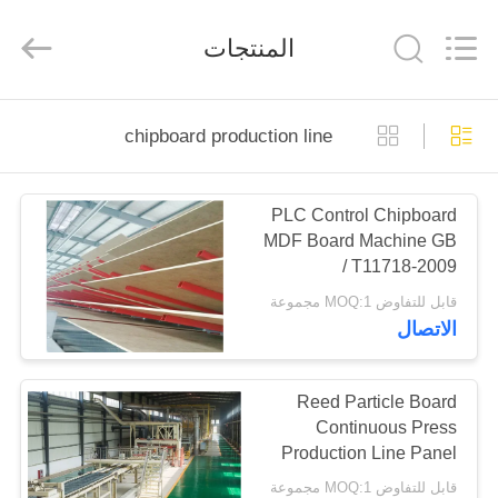
SUZHOU
CMT
ENGINEERING
المنتجات
CO.,
LTD..
All
Rights
Reserved.
مسكن
chipboard production line
منتجات
PLC Control Chipboard
MDF Board Machine GB
معلومات
/ T11718-2009
عنا
قابل للتفاوض MOQ:1 مجموعة
الاتصال
جولة
في
Reed Particle Board
Continuous Press
المعمل
Production Line Panel
2440 x 1220 mm
قابل للتفاوض MOQ:1 مجموعة