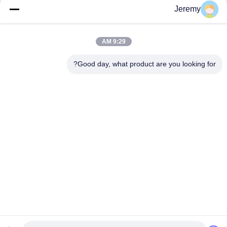
Jeremy
فئات شعبية
جميع
9:29 AM
الجسيمات مجلس خط
Good day, what product are you looking for?
خط إنتاج OSB
الانتاج
خط إنتاج يمول
مشاريع هندسة الورق
محطة طاقة الكتلة
مشاريع مواد البناء
الحيوية
فرن الصناعية ومجفف
آلات النجارة الصناعية
الاشتراك