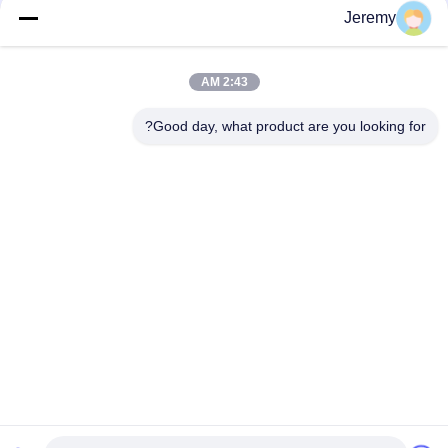
Jeremy
فئات شعبية
جميع
2:43 AM
الجسيمات مجلس خط
Good day, what product are you looking for?
خط إنتاج OSB
الانتاج
خط إنتاج يمول
مشاريع هندسة الورق
محطة طاقة الكتلة
مشاريع مواد البناء
الحيوية
فرن الصناعية ومجفف
آلات النجارة الصناعية
الاشتراك