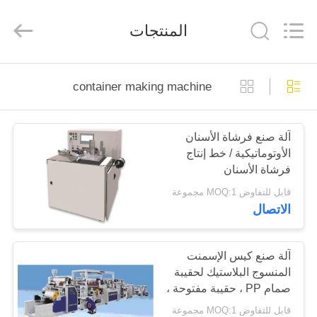
SUZHOU
CMT
ENGINEERING
المنتجات
CO.,
LTD..
All
Rights
Reserved.
مسكن
container making machine
منتجات
آلة صنع فرشاة الأسنان
الأوتوماتيكية / خط إنتاج
معلومات
فرشاة الأسنان
عنا
قابل للتفاوض MOQ:1 مجموعة
الاتصال
جولة
في
آلة صنع كيس الإسمنت
المنسوج البلاستيك لحقيبة
المعمل
صمام PP ، حقيبة مفتوحة ،
حقيبة مركبة
قابل للتفاوض MOQ:1 مجموعة