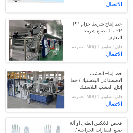
مراقبة
الاتصال
الجودة
خط إنتاج شريط حزام PP
PP ، آلة صنع شريط
اتصل
التغليف
بنا
قابل للتفاوض MOQ:1 مجموعة
الاتصال
مدونات
خط إنتاج العشب
اطلب
الاصطناعي البلاستيك / خط
إنتاج العشب البلاستيك
اقتباس
قابل للتفاوض MOQ:1 مجموعة
الاتصال
خريطة
الموقع
فحص اللاتكس الطبي أو آلة
صنع القفازات الجراحية /