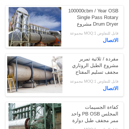
PRIVACY
100000cbm / Year OSB
POLICY
Single Pass Rotary
Drum Dryer مشروع
تسليم المفتاح
قابل للتفاوض MOQ:1 مجموعة
الاتصال
مفردة / ثلاثية تمرير
مشروع الطبل الروتاري
مجفف تسليم المفتاح
للجسيمات المجلس
قابل للتفاوض MOQ:1 مجموعة
الاتصال
كفاءة الجسيمات
المجلس PB OSB واحد
ممر مجفف طبل دوارة