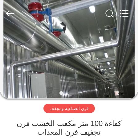
SUZHOU
CMT
ENGINEERING
CO.,
LTD..
All
Rights
Reserved.
مسكن
منتجات
معلومات
عنا
جولة
فرن الصناعية ومجفف
في
المعمل
كفاءة 100 متر مكعب الخشب فرن
تجفيف فرن المعدات