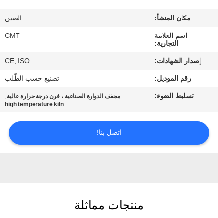
مراقبة
مكان المنشأ:
الصين
الجودة
اسم العلامة
CMT
التجارية:
اتصل
إصدار الشهادات:
CE, ISO
بنا
رقم الموديل:
تصنيع حسب الطّلب
تسليط الضوء:
,
مجفف الدوارة الصناعية ، فرن درجة حرارة عالية
مدونات
high temperature kiln
اطلب
اتصل بنا!
اقتباس
خريطة
الموقع
منتجات مماثلة