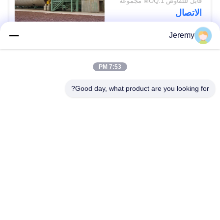
قابل للتفاوض MOQ:1 مجموعة
الاتصال
Jeremy
فئات شعبية
جميع
7:53 PM
الجسيمات مجلس خط
Good day, what product are you looking for?
خط إنتاج OSB
الانتاج
خط إنتاج يمول
مشاريع هندسة الورق
محطة طاقة الكتلة
مشاريع مواد البناء
الحيوية
فرن الصناعية ومجفف
آلات النجارة الصناعية