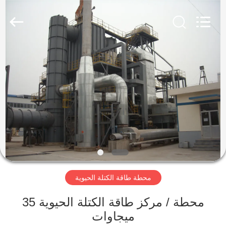
SUZHOU
CMT
ENGINEERING
CO.,
LTD..
All
Rights
Reserved.
مسكن
منتجات
معلومات
عنا
جولة
محطة طاقة الكتلة الحيوية
في
المعمل
محطة / مركز طاقة الكتلة الحيوية 35
ميجاوات