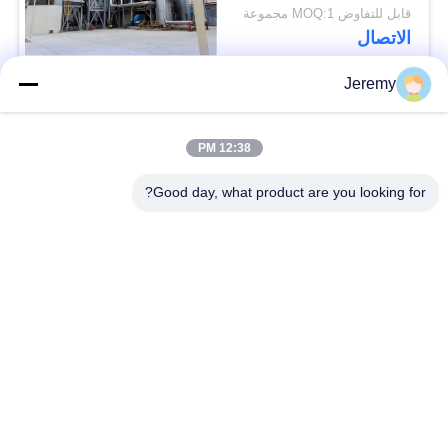
الطاقة / مركز الطاقة
قابل للتفاوض MOQ:1 مجموعة
الاتصال
Jeremy
فئات شعبية
جميع
12:38 PM
الجسيمات مجلس خط
Good day, what product are you looking for?
خط إنتاج OSB
الانتاج
خط إنتاج يمول
مشاريع هندسة الورق
محطة طاقة الكتلة
مشاريع مواد البناء
الحيوية
فرن الصناعية ومجفف
آلات النجارة الصناعية