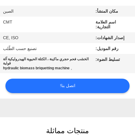
مراقبة
مكان المنشأ:
الصين
الجودة
اسم العلامة
CMT
التجارية:
اتصل
إصدار الشهادات:
CE, ISO
بنا
رقم الموديل:
تصنيع حسب الطّلب
تسليط الضوء:
الخشب فحم حجري ماكينة ، الكتلة الحيوية الهيدروليكية آلة
مدونات
قولبة
,
hydraulic biomass briquetting machine
اطلب
اتصل بنا!
اقتباس
خريطة
الموقع
منتجات مماثلة