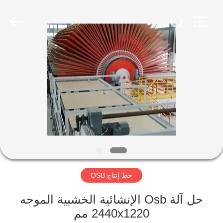
SUZHOU
CMT
ENGINEERING
CO.,
LTD..
All
Rights
Reserved.
مسكن
منتجات
معلومات
عنا
جولة
خط إنتاج OSB
في
المعمل
حل آلة Osb الإنشائية الخشبية الموجه
2440x1220 مم