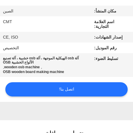
مراقبة
مكان المنشأ:
الصين
الجودة
اسم العلامة
CMT
التجارية:
اتصل
إصدار الشهادات:
CE, ISO
بنا
رقم الموديل:
التخصيص
تسليط الضوء:
آلة osb الهيكلية الموجهة ، آلة osb خشبية ، آلة تصنيع
مدونات
الألواح الخشبية OSB
,
,
wooden osb machine
OSB wooden board making machine
اطلب
اتصل بنا!
اقتباس
خريطة
الموقع