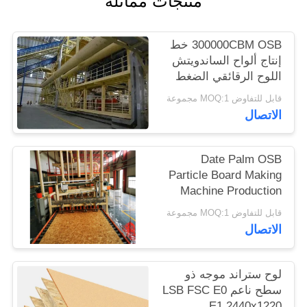
منتجات مماثلة
PRIVACY
POLICY
300000CBM OSB خط
إنتاج ألواح الساندويتش
اللوح الرقائقي الضغط
المستمر
قابل للتفاوض MOQ:1 مجموعة
الاتصال
Date Palm OSB
Particle Board Making
Machine Production
Line
قابل للتفاوض MOQ:1 مجموعة
الاتصال
لوح ستراند موجه ذو
سطح ناعم LSB FSC E0
E1 2440x1220