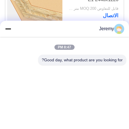
قابل للتفاوض MOQ:200 متر مكعب
الاتصال
Jeremy
فئات شعبية
جميع
8:47 PM
الجسيمات مجلس خط
Good day, what product are you looking for?
خط إنتاج OSB
الانتاج
خط إنتاج يمول
مشاريع هندسة الورق
محطة طاقة الكتلة
مشاريع مواد البناء
الحيوية
فرن الصناعية ومجفف
آلات النجارة الصناعية