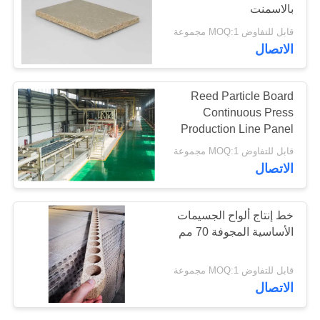
بالاسمنت
PRIVACY
قابل للتفاوض MOQ:1 مجموعة
POLICY
16
الاتصال
محطة طاقة الكتلة
Reed Particle Board
الحيوية
Continuous Press
Production Line Panel
2440 x 1220 mm
قابل للتفاوض MOQ:1 مجموعة
الاتصال
7
خط إنتاج ألواح الجسيمات
الأساسية المجوفة 70 مم
مشاريع مواد البناء
قابل للتفاوض MOQ:1 مجموعة
الاتصال