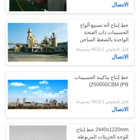
مراقبة
الاتصال
الجودة
خط إنتاج آلة تصنيع ألواح
36
الجسيمات ذات الفتحة
اتصل
الواحدة بالضغط الساخن
خط إنتاج يمول
بنا
(PB)
قابل للتفاوض MOQ:1 مجموعة
الاتصال
BLOG
خط إنتاج ماكينة الجسيمات
اطلب
250000CBM (PB)
21
اقتباس
قابل للتفاوض MOQ:1 مجموعة
الاتصال
مشاريع هندسة الورق
خريطة
الموقع
2440x1220mm خط إنتاج
للوحة الجزيئات المربوطة