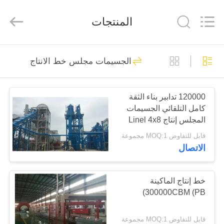
SUZHOU
CMT
ENGINEERING
المنتجات
CO.,
LTD..
All
Rights
Reserved.
مسكن
33
الجسيمات مجلس خط الانتاج
خط إنتاج OSB
منتجات
120000 تدابير بناء الثقة
كامل التلقائي الجسيمات
معلومات
المجلس إنتاج Linel 4x8
عنا
قدم
قابل للتفاوض MOQ:1 مجموعة
الاتصال
22
جولة
الجسيمات مجلس
في
خط إنتاج الماكينة
300000CBM (PB)
المعمل
خط الانتاج
قابل للتفاوض MOQ:1 مجموعة