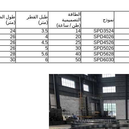
الطاقة
طبل القطر
طول الط
نموذج
التصميمية
(متر)
(متر)
(طن / ساعة)
24
3.5
14
SPD3524
26
4
20
SPD4026
26
4.5
25
SPD4526
26
5
30
SPD5026
28
5.6
40
SPD5628
30
6
50
SPD6030