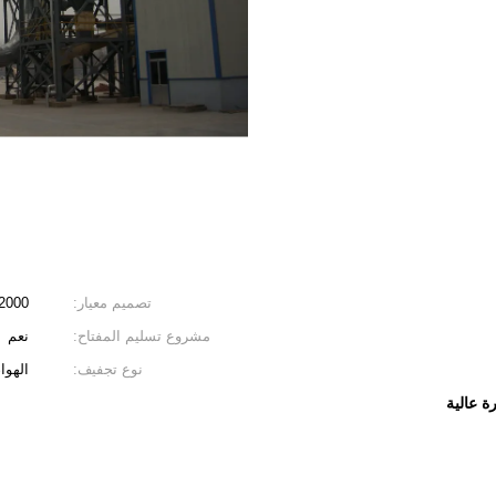
تصميم معيار:
-2000
مشروع تسليم المفتاح:
نعم
نوع تجفيف:
الهوا
 عالية