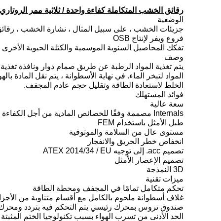
رقائق الخشب المتكاملة كفاءة واحدة / ثلاثية ممر الروت
الوضعية
جزيئات الخشب ، على سبيل المثال ، نشارة الخشب ، رقائق صغ
فروع ويفر لإنتاج OSB
تفكك المحاصيل السنوية الموسمية والكتلة الحيوية الأخرى
وصف
يتم تغذية المواد الرطبة عن طريق صمام دوار ونافذة تغذي
المواد لتبخر الماء. في نهاية الأسطوانة ، يتم نقل المادة
الخلط لاستعادة الطاقة وتقليل حجم عادم المجفف.
فوائد المستهلك
سعة عالية
Internals مصممة وفقًا للخصائص المادية من أجل الكفاءة الحرارية العالية وتذبذب الرطوبة المنخفض
طبل الأمثل باستخدام FEM
مستوى عال من السلامة والموثوقية
انخفاض خطر الحريق والانفجار
تصميم acc. إلى توجيه ATEX 2014/34 / EU
تصميم الإعصار الأمثل
3D النمذجة
ميزات تقنية
تحكم متكامل تمامًا في المجفف ومحطة الطاقة
غلاف أسطوانة ملحوم بالكامل مع أقسام متناوبة من الأجزا
صندوق تروس بمحرك رئيسي يتم التحكم فيه بتردد ومحرك 
الحد الأدنى من تسرب الهواء بسبب تكنولوجيا الختم المثبتة