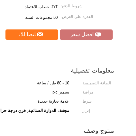
شروط الدفع:
T/T، خطاب الاعتماد
القدرة على العرض:
50 مجموعات السنة
افضل سعر
ﺎﺘﺼﻟ ﺍﻶﻧ
معلومات تفصيلية
الطاقة التصميمية:
10 - 80 طن / ساعة
مراقبة:
سيمنز plc
شرط:
علامة تجارية جديدة
إبراز:
مجفف الدوارة الصناعية
فرن درجة حرارة
,
منتوج وصف