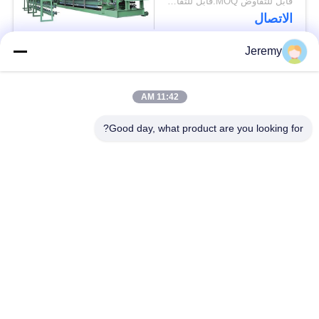
قابل للتفاوض MOQ:قابل للتفاوض
الاتصال
Jeremy
فئات شعبية
جميع
11:42 AM
الجسيمات مجلس خط
Good day, what product are you looking for?
خط إنتاج OSB
الانتاج
خط إنتاج يمول
مشاريع هندسة الورق
محطة طاقة الكتلة
مشاريع مواد البناء
الحيوية
فرن الصناعية ومجفف
آلات النجارة الصناعية