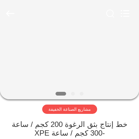
SUZHOU
CMT
ENGINEERING
CO.,
LTD..
All
Rights
Reserved.
مسكن
منتجات
معلومات
عنا
جولة
مشاريع الصناعة الخفيفة
في
المعمل
خط إنتاج بثق الرغوة 200 كجم / ساعة
-300 كجم / ساعة XPE