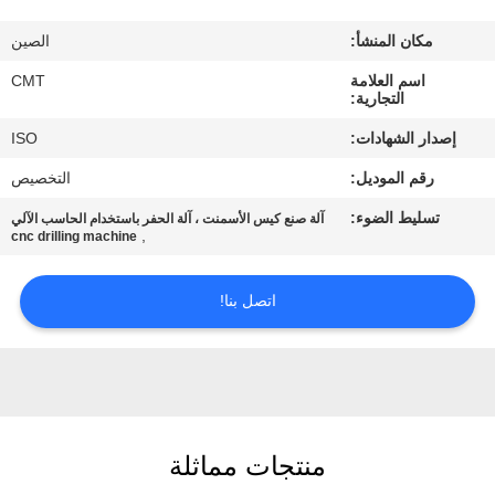
مراقبة
مكان المنشأ:
الصين
الجودة
اسم العلامة
CMT
التجارية:
اتصل
إصدار الشهادات:
ISO
بنا
رقم الموديل:
التخصيص
تسليط الضوء:
آلة صنع كيس الأسمنت ، آلة الحفر باستخدام الحاسب الآلي
مدونات
,
cnc drilling machine
اطلب
اتصل بنا!
اقتباس
خريطة
الموقع
منتجات مماثلة